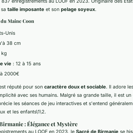
 837 enregistrements au LOOF en 2023. Originaire des État
r sa
taille imposante
et son
pelage soyeux
.
s du Maine Coon
ts-Unis
u'à 38 cm
 kg
e vie
: 12 à 15 ans
 à 2000€
est réputé pour son
caractère doux et sociable
. Il adore le
licité avec ses humains. Malgré sa grande taille, il est un
précie les séances de jeu interactives et s'entend générale
ux et les enfants\1\2.
 Birmanie : Élégance et Mystère
egistrements au LOOF en 2023, le
Sacré de Birmanie
se his