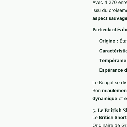
Avec 4 270 enre
issu du croiseme
aspect sauvag
Particularités d
Origine
: Éta
Caractérist
Tempérame
Espérance d
Le Bengal se di
Son
miaulemen
dynamique
et
e
5. Le British 
Le
British Short
Originaire de Gr