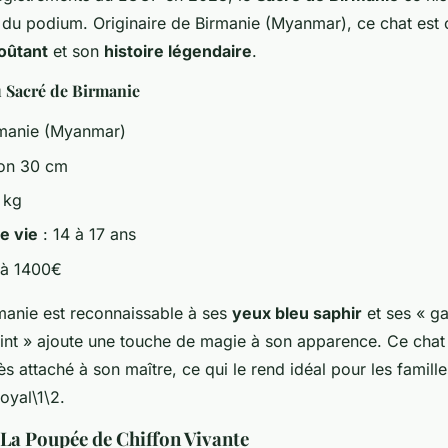
du podium. Originaire de Birmanie (Myanmar), ce chat est 
oûtant
et son
histoire légendaire
.
u Sacré de Birmanie
rmanie (Myanmar)
ron 30 cm
 kg
e vie
: 14 à 17 ans
 à 1400€
manie est reconnaissable à ses
yeux bleu saphir
et ses « ga
int » ajoute une touche de magie à son apparence. Ce chat
ès attaché à son maître, ce qui le rend idéal pour les famill
yal\1\2.
: La Poupée de Chiffon Vivante