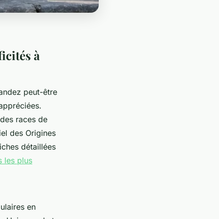
icités à
andez peut-être
 appréciées.
 des races de
el des Origines
iches détaillées
 les plus
ulaires en