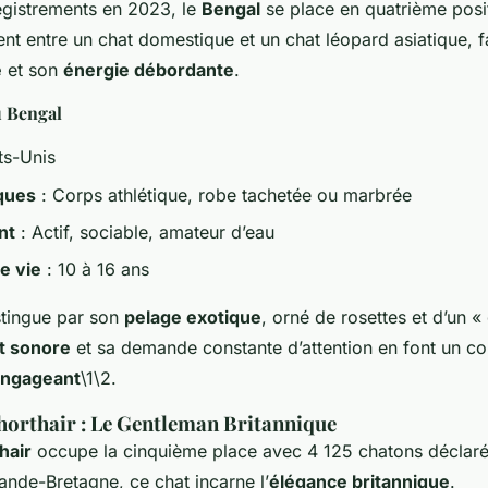
gistrements en 2023, le
Bengal
se place en quatrième posit
nt entre un chat domestique et un chat léopard asiatique, 
e
et son
énergie débordante
.
u Bengal
ts-Unis
iques
: Corps athlétique, robe tachetée ou marbrée
nt
: Actif, sociable, amateur d’eau
e vie
: 10 à 16 ans
stingue par son
pelage exotique
, orné de rosettes et d’un « 
t sonore
et sa demande constante d’attention en font un 
ngageant
\1\2.
Shorthair : Le Gentleman Britannique
hair
occupe la cinquième place avec 4 125 chatons déclar
ande-Bretagne, ce chat incarne l’
élégance britannique
.