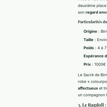
deuxième place 
son
regard env
Particularités d
Origine
: Bi
Taille
: Envi
Poids
: 4 à 7
Espérance d
Prix
: 1000€
Le Sacré de Bir
robe « colourpo
affectueux
et tr
un compagnon lo
3. Le Ragdoll 