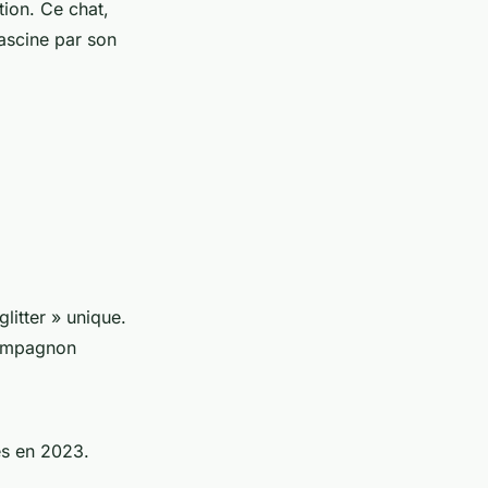
ion. Ce chat,
fascine par son
glitter » unique.
compagnon
és en 2023.