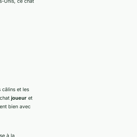
s-Unis, ce chat
s câlins et les
 chat
joueur
et
ment bien avec
se à la