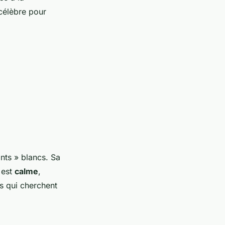
célèbre pour
nts » blancs. Sa
 est
calme
,
es qui cherchent