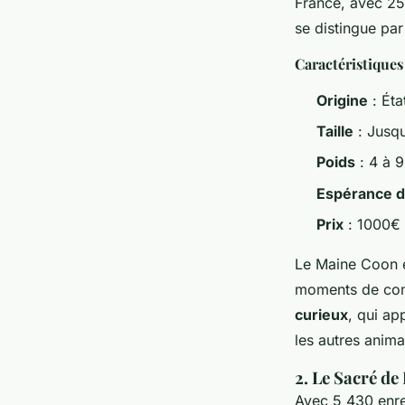
France, avec 25
se distingue pa
Caractéristique
Origine
: Éta
Taille
: Jusq
Poids
: 4 à 9
Espérance d
Prix
: 1000€
Le Maine Coon 
moments de comp
curieux
, qui ap
les autres anima
2. Le Sacré de
Avec 5 430 enr