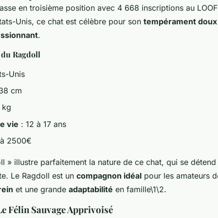
asse en troisième position avec 4 668 inscriptions au LOO
tats-Unis, ce chat est célèbre pour son
tempérament doux
ssionnant
.
 du Ragdoll
ts-Unis
 38 cm
 kg
e vie
: 12 à 17 ans
 à 2500€
 » illustre parfaitement la nature de ce chat, qui se déte
te. Le Ragdoll est un
compagnon idéal
pour les amateurs de
rein
et une grande
adaptabilité
en famille\1\2.
 Le Félin Sauvage Apprivoisé