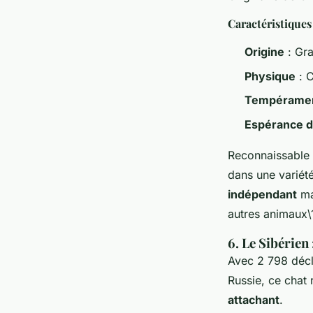
Caractéristiques
Origine
: Gr
Physique
: C
Tempérame
Espérance d
Reconnaissable à
dans une variété
indépendant
ma
autres animaux\
6. Le Sibérien
Avec 2 798 décl
Russie, ce chat
attachant
.