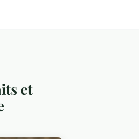
its et
e