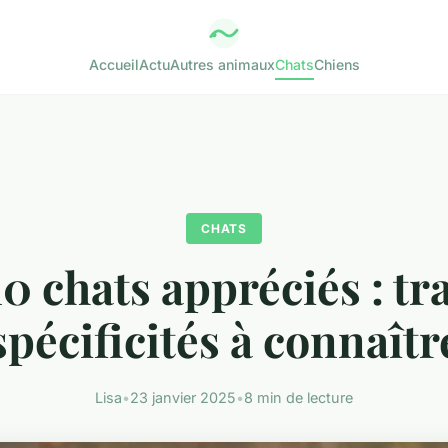
Accueil
Actu
Autres animaux
Chats
Chiens
CHATS
0 chats appréciés : tra
spécificités à connaîtr
Lisa
•
23 janvier 2025
•
8 min de lecture